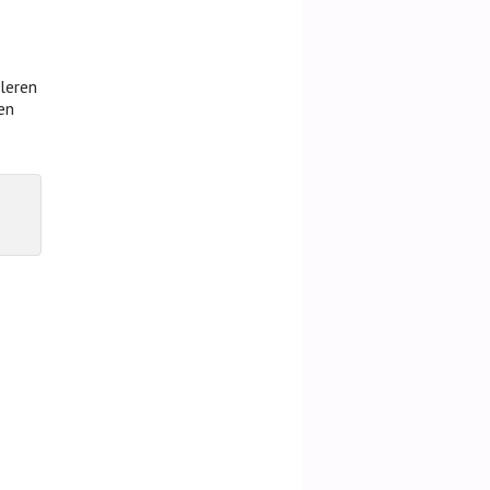
leren
en