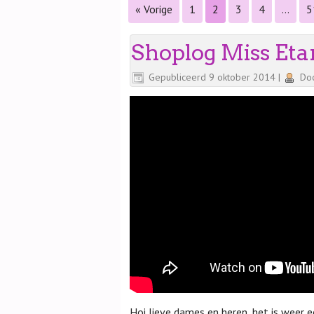
« Vorige
1
2
3
4
…
5
Shoplog Miss Et
Gepubliceerd
9 oktober 2014
|
Do
Hoi lieve dames en heren, het is weer ee