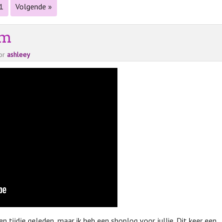
1
Volgende »
am
or
ashleey
n tijdje geleden, maar ik heb een shoplog voor jullie. Dit keer een