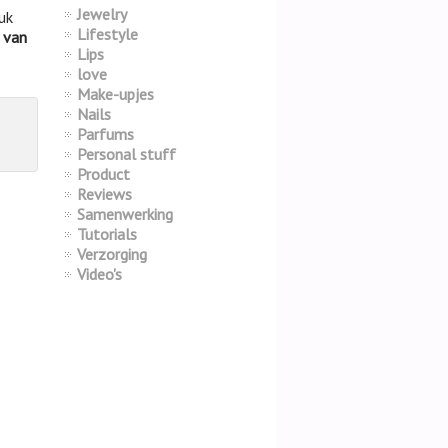
Jewelry
uk
Lifestyle
g van
Lips
love
Make-upjes
Nails
Parfums
Personal stuff
Product
Reviews
Samenwerking
Tutorials
Verzorging
Video's