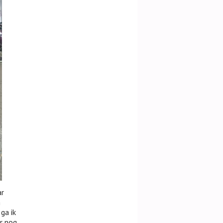
ar
n
ga ik
er nog