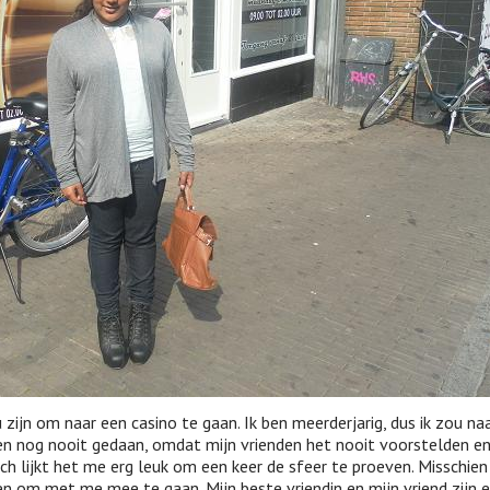
 zijn om naar een casino te gaan. Ik ben meerderjarig, dus ik zou na
en nog nooit gedaan, omdat mijn vrienden het nooit voorstelden e
ch lijkt het me erg leuk om een keer de sfeer te proeven. Misschien 
en om met me mee te gaan. Mijn beste vriendin en mijn vriend zijn 