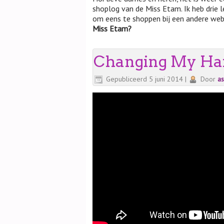
shoplog van de Miss Etam. Ik heb drie 
om eens te shoppen bij een andere webs
Miss Etam?
Changing My Hair
Gepubliceerd
5 juni 2014
|
Door
a