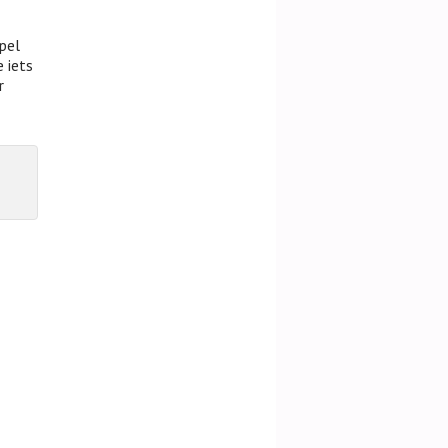
pel
e iets
r