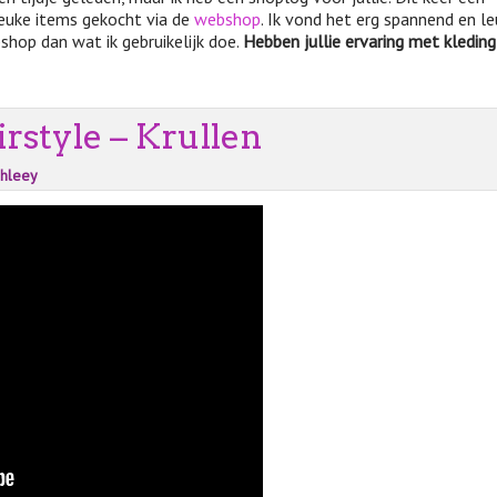
leuke items gekocht via de
webshop
. Ik vond het erg spannend en le
hop dan wat ik gebruikelijk doe.
Hebben jullie ervaring met kledin
style – Krullen
shleey