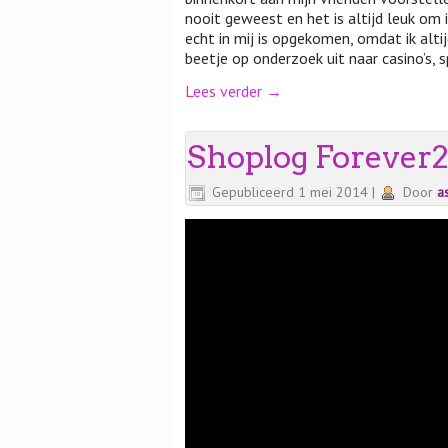
nooit geweest en het is altijd leuk om 
echt in mij is opgekomen, omdat ik altij
beetje op onderzoek uit naar casino’s, 
Lees verder
→
Shoplog Forever2
Gepubliceerd
1 mei 2014
|
Door
a