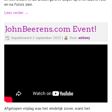
en na foto’s zien.
Lees verder
→
JohnBeerens.com Event!
Gepubliceerd
2 september 2013
|
Door
ashleey
Afgelopen vrijdag was het eindelijk zover, want het