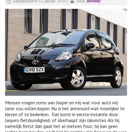
Gepubliceerd
12 januari 2015
|
Door
ashleey
Mensen vragen soms aan Jasper en mij wat voor auto wij
later zou willen kopen. Nu is het antwoord wat moeilijker te
kiezen of te bedenken. Dat komt in eerste instantie door
Jaspers fietskundigheid, of überhaupt zijn rijkunsten. Als hij
namelijk fietst dan gaat het al meteen fout; hij kan geen
rechte baan houden, noch kan hij continu zijn focus op de weg