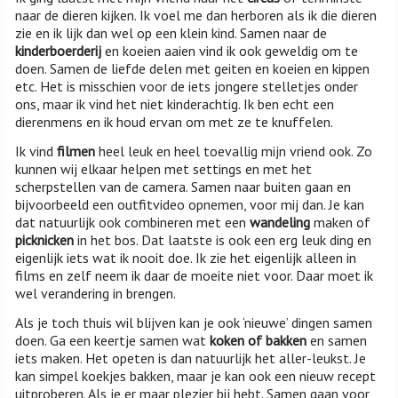
naar de dieren kijken. Ik voel me dan herboren als ik die dieren
zie en ik lijk dan wel op een klein kind. Samen naar de
kinderboerderij
en koeien aaien vind ik ook geweldig om te
doen. Samen de liefde delen met geiten en koeien en kippen
etc. Het is misschien voor de iets jongere stelletjes onder
ons, maar ik vind het niet kinderachtig. Ik ben echt een
dierenmens en ik houd ervan om met ze te knuffelen.
Ik vind
filmen
heel leuk en heel toevallig mijn vriend ook. Zo
kunnen wij elkaar helpen met settings en met het
scherpstellen van de camera. Samen naar buiten gaan en
bijvoorbeeld een outfitvideo opnemen, voor mij dan. Je kan
dat natuurlijk ook combineren met een
wandeling
maken of
picknicken
in het bos. Dat laatste is ook een erg leuk ding en
eigenlijk iets wat ik nooit doe. Ik zie het eigenlijk alleen in
films en zelf neem ik daar de moeite niet voor. Daar moet ik
wel verandering in brengen.
Als je toch thuis wil blijven kan je ook ‘nieuwe’ dingen samen
doen. Ga een keertje samen wat
koken of bakken
en samen
iets maken. Het opeten is dan natuurlijk het aller-leukst. Je
kan simpel koekjes bakken, maar je kan ook een nieuw recept
uitproberen. Als je er maar plezier bij hebt. Samen gaan voor