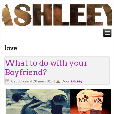
love
What to do with your
Boyfriend?
Gepubliceerd
20 mei 2013
|
Door
ashleey