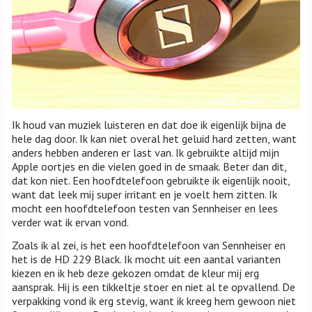
Ik houd van muziek luisteren en dat doe ik eigenlijk bijna de
hele dag door. Ik kan niet overal het geluid hard zetten, want
anders hebben anderen er last van. Ik gebruikte altijd mijn
Apple oortjes en die vielen goed in de smaak. Beter dan dit,
dat kon niet. Een hoofdtelefoon gebruikte ik eigenlijk nooit,
want dat leek mij super irritant en je voelt hem zitten. Ik
mocht een hoofdtelefoon testen van Sennheiser en lees
verder wat ik ervan vond.
Zoals ik al zei, is het een hoofdtelefoon van Sennheiser en
het is de HD 229 Black. Ik mocht uit een aantal varianten
kiezen en ik heb deze gekozen omdat de kleur mij erg
aansprak. Hij is een tikkeltje stoer en niet al te opvallend. De
verpakking vond ik erg stevig, want ik kreeg hem gewoon niet