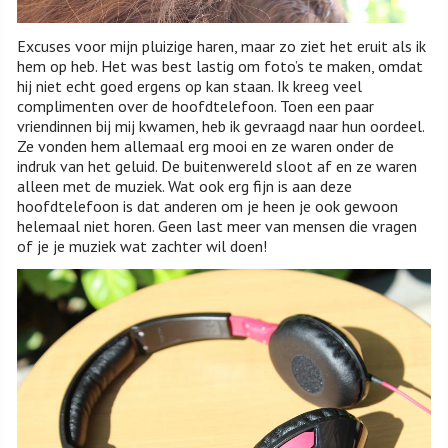
Excuses voor mijn pluizige haren, maar zo ziet het eruit als ik
hem op heb. Het was best lastig om foto’s te maken, omdat
hij niet echt goed ergens op kan staan. Ik kreeg veel
complimenten over de hoofdtelefoon. Toen een paar
vriendinnen bij mij kwamen, heb ik gevraagd naar hun oordeel.
Ze vonden hem allemaal erg mooi en ze waren onder de
indruk van het geluid. De buitenwereld sloot af en ze waren
alleen met de muziek. Wat ook erg fijn is aan deze
hoofdtelefoon is dat anderen om je heen je ook gewoon
helemaal niet horen. Geen last meer van mensen die vragen
of je je muziek wat zachter wil doen!