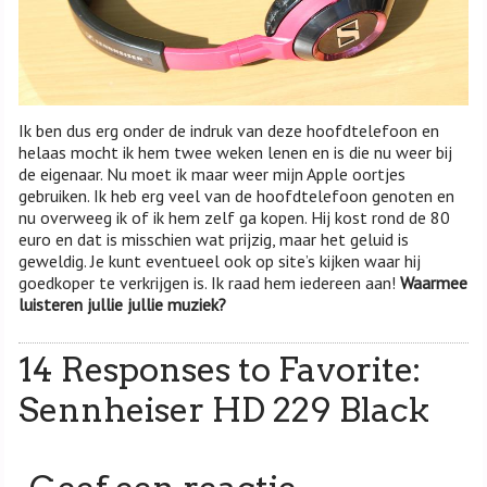
Ik ben dus erg onder de indruk van deze hoofdtelefoon en
helaas mocht ik hem twee weken lenen en is die nu weer bij
de eigenaar. Nu moet ik maar weer mijn Apple oortjes
gebruiken. Ik heb erg veel van de hoofdtelefoon genoten en
nu overweeg ik of ik hem zelf ga kopen. Hij kost rond de 80
euro en dat is misschien wat prijzig, maar het geluid is
geweldig. Je kunt eventueel ook op site’s kijken waar hij
goedkoper te verkrijgen is. Ik raad hem iedereen aan!
Waarmee
luisteren jullie jullie muziek?
14 Responses to Favorite:
Sennheiser HD 229 Black