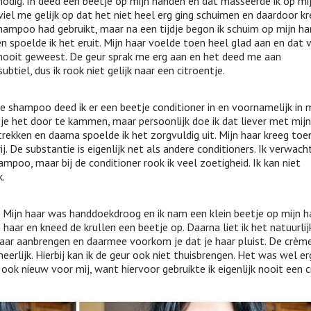
nodig. In deed een beetje op mijn handen en dat masseerde ik op mi
iel me gelijk op dat het niet heel erg ging schuimen en daardoor kr
shampoo had gebruikt, maar na een tijdje begon ik schuim op mijn h
oen spoelde ik het eruit. Mijn haar voelde toen heel glad aan en dat 
 nooit geweest. De geur sprak me erg aan en het deed me aan
btiel, dus ik rook niet gelijk naar een citroentje.
 shampoo deed ik er een beetje conditioner in en voornamelijk in m
 je het door te kammen, maar persoonlijk doe ik dat liever met mijn
intrekken en daarna spoelde ik het zorgvuldig uit. Mijn haar kreeg toe
ij. De substantie is eigenlijk net als andere conditioners. Ik verwach
mpoo, maar bij de conditioner rook ik veel zoetigheid. Ik kan niet
k.
r. Mijn haar was handdoekdroog en ik nam een klein beetje op mijn h
aar en kneed de krullen een beetje op. Daarna liet ik het natuurlij
haar aanbrengen en daarmee voorkom je dat je haar pluist. De crèm
eerlijk. Hierbij kan ik de geur ook niet thuisbrengen. Het was wel erg
k nieuw voor mij, want hiervoor gebruikte ik eigenlijk nooit een 