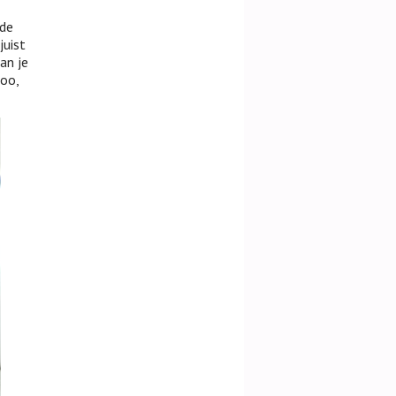
 de
juist
an je
poo,