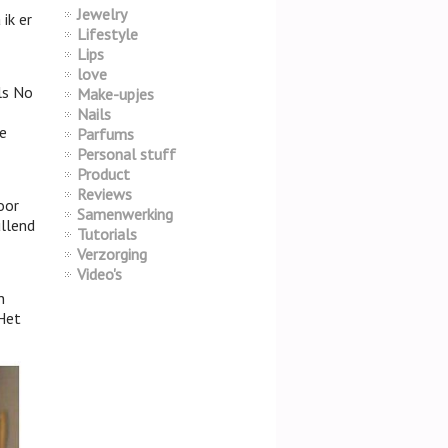
Jewelry
ik er
Lifestyle
Lips
love
ls No
Make-upjes
Nails
ie
Parfums
Personal stuff
Product
Reviews
oor
Samenwerking
ullend
Tutorials
Verzorging
Video's
n
 Het