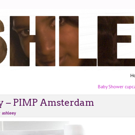
H
Baby Shower cupc
ry – PIMP Amsterdam
r
ashleey