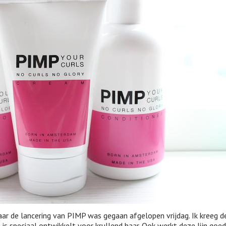
naar de lancering van PIMP was gegaan afgelopen vrijdag. Ik kreeg 
t is speciaal ontwikkelt voor krullend haar. Ook werkt deze lijn goed