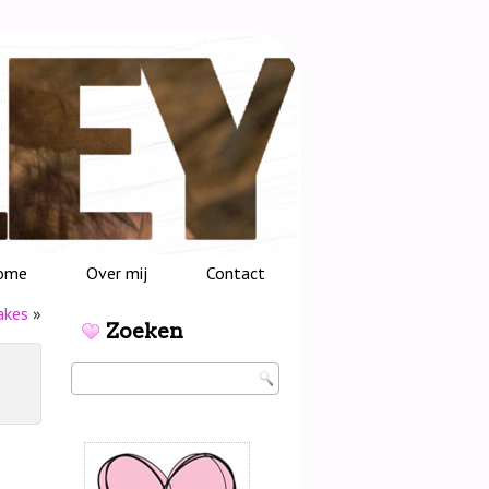
ome
Over mij
Contact
akes
»
Zoeken