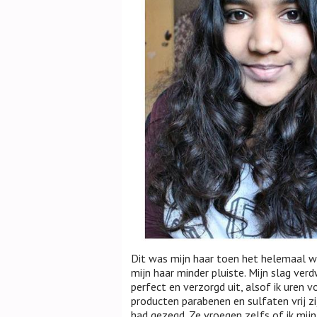
Dit was mijn haar toen het helemaal was
mijn haar minder pluiste. Mijn slag ve
perfect en verzorgd uit, alsof ik uren v
producten parabenen en sulfaten vrij zij
had gezegd. Ze vroegen zelfs of ik mij