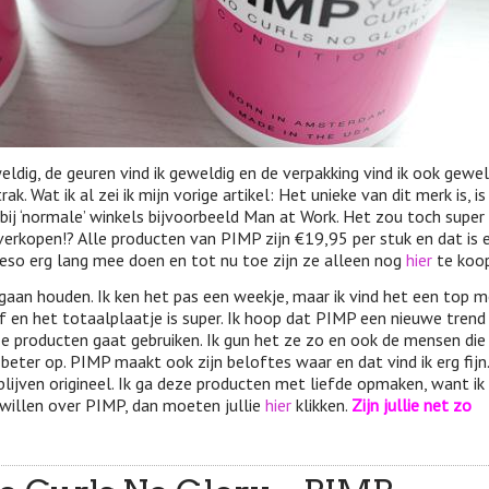
dig, de geuren vind ik geweldig en de verpakking vind ik ook gewel
ak. Wat ik al zei ik mijn vorige artikel: Het unieke van dit merk is, is
ij ‘normale’ winkels bijvoorbeeld Man at Work. Het zou toch super 
verkopen!? Alle producten van PIMP zijn €19,95 per stuk en dat is 
owieso erg lang mee doen en tot nu toe zijn ze alleen nog
hier
te koop
gaan houden. Ik ken het pas een weekje, maar ik vind het een top m
f en het totaalplaatje is super. Ik hoop dat PIMP een nieuwe trend
e producten gaat gebruiken. Ik gun het ze zo en ook de mensen die
beter op. PIMP maakt ook zijn beloftes waar en dat vind ik erg fijn
ijven origineel. Ik ga deze producten met liefde opmaken, want ik
e willen over PIMP, dan moeten jullie
hier
klikken.
Zijn jullie net zo