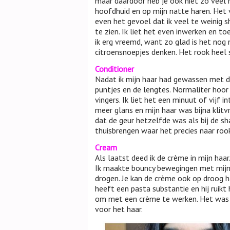
maar daardoor heb je ook niet zo veel 
hoofdhuid en op mijn natte haren. Het v
even het gevoel dat ik veel te weinig 
te zien. Ik liet het even inwerken en t
ik erg vreemd, want zo glad is het nog
citroensnoepjes denken. Het rook heel su
Conditioner
Nadat ik mijn haar had gewassen met de
puntjes en de lengtes. Normaliter hoor
vingers. Ik liet het een minuut of vijf 
meer glans en mijn haar was bijna klitvr
dat de geur hetzelfde was als bij de sha
thuisbrengen waar het precies naar roo
Cream
Als laatst deed ik de crème in mijn haa
Ik maakte bouncy bewegingen met mijn h
drogen. Je kan de crème ook op droog 
heeft een pasta substantie en hij ruikt h
om met een crème te werken. Het was oo
voor het haar.