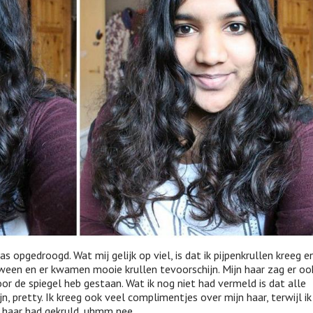
 opgedroogd. Wat mij gelijk op viel, is dat ik pijpenkrullen kreeg e
rdween en er kwamen mooie krullen tevoorschijn. Mijn haar zag er oo
oor de spiegel heb gestaan. Wat ik nog niet had vermeld is dat alle
n, pretty. Ik kreeg ook veel complimentjes over mijn haar, terwijl ik
n haar had gekruld, uhmm nee.