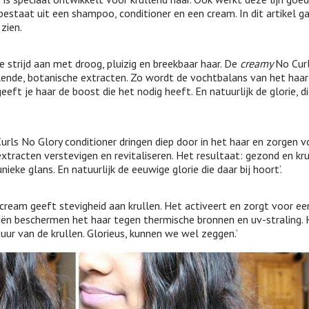
 bestaat uit een shampoo, conditioner en een cream. In dit artikel ga 
 zien.
e strijd aan met droog, pluizig en breekbaar haar. De
creamy
No Cur
ende, botanische extracten. Zo wordt de vochtbalans van het haar
eeft je haar de boost die het nodig heeft. En natuurlijk de glorie, d
urls No Glory conditioner dringen diep door in het haar en zorgen v
xtracten verstevigen en revitaliseren. Het resultaat: gezond en kr
ieke glans. En natuurlijk de eeuwige glorie die daar bij hoort’.
 cream geeft stevigheid aan krullen. Het activeert en zorgt voor ee
oliën beschermen het haar tegen thermische bronnen en uv-straling.
tuur van de krullen. Glorieus, kunnen we wel zeggen.’