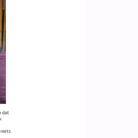
n dat
k
 niets