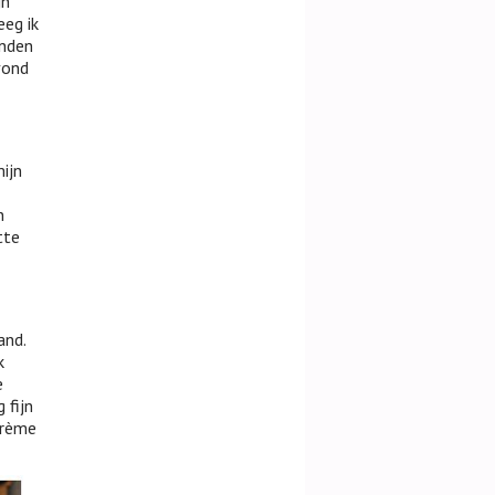
jn
eeg ik
anden
vond
ijn
n
tte
and.
k
e
 fijn
crème