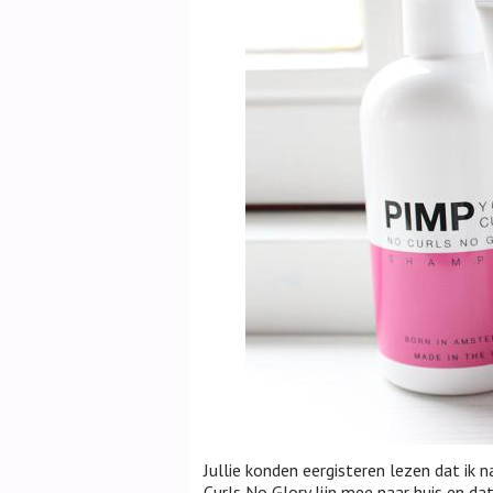
Jullie konden eergisteren lezen dat ik 
Curls No Glory lijn mee naar huis en da