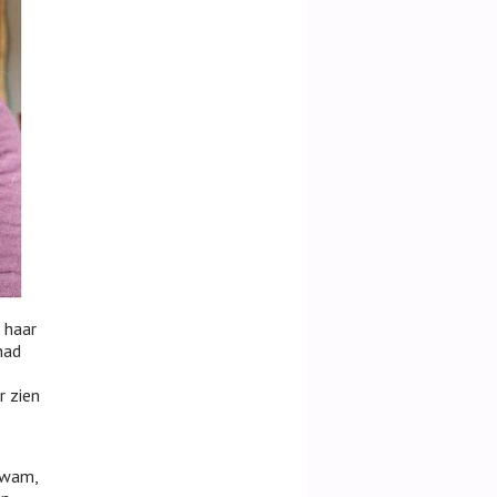
n haar
had
r zien
 kwam,