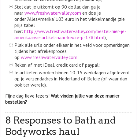
Stel dat je uitkomt op 90 dollar, dan ga je
naar
www.freshwatervalley.com
en doe je
onder ‘AllesAmerika’ 103 euro in het winkelmandje (zie
prijs tabel
hier:
http://www.freshwatervalley.com/bestel-hier-je-
amerikaanse-artikel-naar-keuze-p-178.html
);
Plak alle url’s onder elkaar in het veld voor opmerkingen
tijdens het afrekenproces
op
www.freshwatervalley.com
;
Reken af met iDeal, credit card of paypal;
Je artikelen worden binnen 10-15 werkdagen afgeleverd
op je verzendadres in Nederland of Belgie (of waar dan
ook ter wereld).
Fijne dag lieve lezers!
Wat vinden jullie van deze manier
bestellen?
8 Responses to Bath and
Bodyworks haul