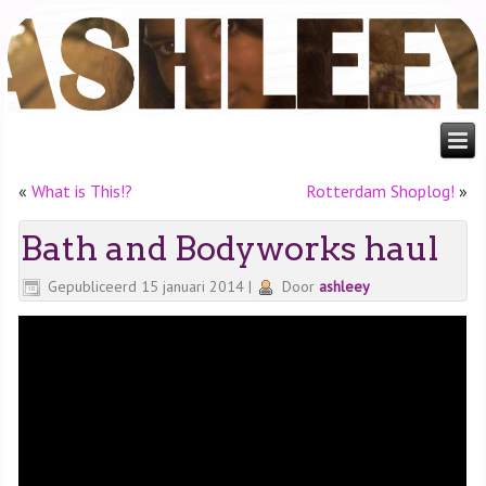
«
What is This!?
Rotterdam Shoplog!
»
Bath and Bodyworks haul
Gepubliceerd
15 januari 2014
|
Door
ashleey