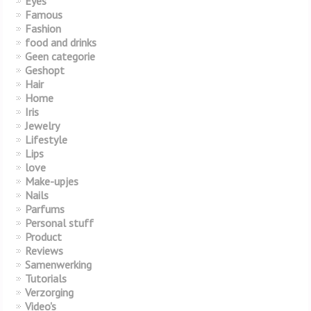
Eyes
Famous
Fashion
food and drinks
Geen categorie
Geshopt
Hair
Home
Iris
Jewelry
Lifestyle
Lips
love
Make-upjes
Nails
Parfums
Personal stuff
Product
Reviews
Samenwerking
Tutorials
Verzorging
Video's