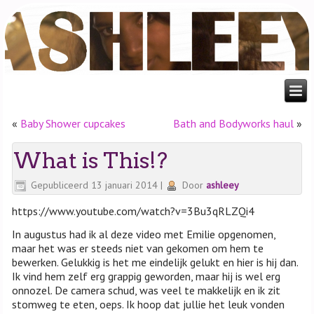
«
Baby Shower cupcakes
Bath and Bodyworks haul
»
What is This!?
Gepubliceerd
13 januari 2014
|
Door
ashleey
https://www.youtube.com/watch?v=3Bu3qRLZQi4
In augustus had ik al deze video met Emilie opgenomen,
maar het was er steeds niet van gekomen om hem te
bewerken. Gelukkig is het me eindelijk gelukt en hier is hij dan.
Ik vind hem zelf erg grappig geworden, maar hij is wel erg
onnozel. De camera schud, was veel te makkelijk en ik zit
stomweg te eten, oeps. Ik hoop dat jullie het leuk vonden