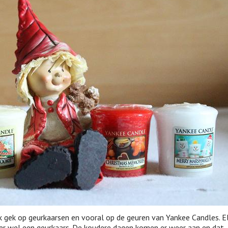
k gek op geurkaarsen en vooral op de geuren van Yankee Candles. E
 er wel een geurkaars. De koudere dagen komen er weer aan en dat