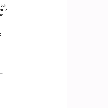
stuk
dtijd
ke
s