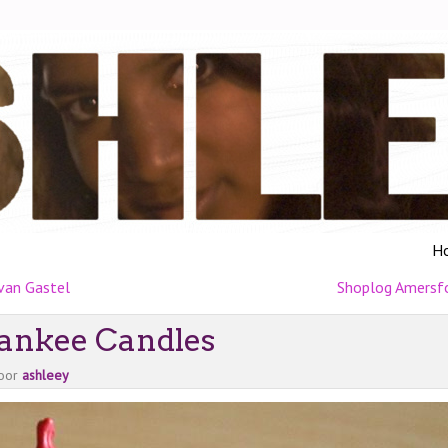
H
 van Gastel
Shoplog Amersf
 Yankee Candles
oor
ashleey