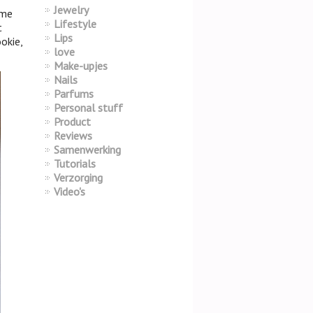
Jewelry
rme
Lifestyle
t
Lips
okie,
love
Make-upjes
Nails
Parfums
Personal stuff
Product
Reviews
Samenwerking
Tutorials
Verzorging
Video's