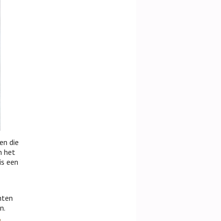
en die
n het
is een
hten
n.