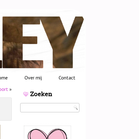
ome
Over mij
Contact
oort
»
Zoeken