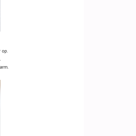
 op.
r
warm.