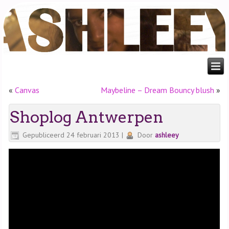
«
Canvas
Maybeline – Dream Bouncy blush
»
Shoplog Antwerpen
Gepubliceerd
24 februari 2013
|
Door
ashleey