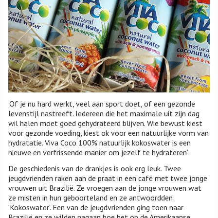
‘Of je nu hard werkt, veel aan sport doet, of een gezonde
levenstijl nastreeft. Iedereen die het maximale uit zijn dag
wil halen moet goed gehydrateerd blijven. Wie bewust kiest
voor gezonde voeding, kiest ok voor een natuurlijke vorm van
hydratatie. Viva Coco 100% natuurlijk kokoswater is een
nieuwe en verfrissende manier om jezelf te hydrateren’.
De geschiedenis van de drankjes is ook erg leuk. Twee
jeugdvrienden raken aan de praat in een café met twee jonge
vrouwen uit Brazilië. Ze vroegen aan de jonge vrouwen wat
ze misten in hun geboorteland en ze antwoordden:
‘Kokoswater’. Een van de jeugdvrienden ging toen naar
Brazilië en ze wilden nagaan hoe het op de Amerikaanse