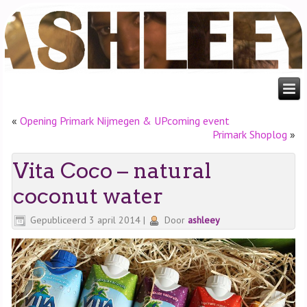
«
Opening Primark Nijmegen & UPcoming event
Primark Shoplog
»
Vita Coco – natural
coconut water
Gepubliceerd
3 april 2014
|
Door
ashleey