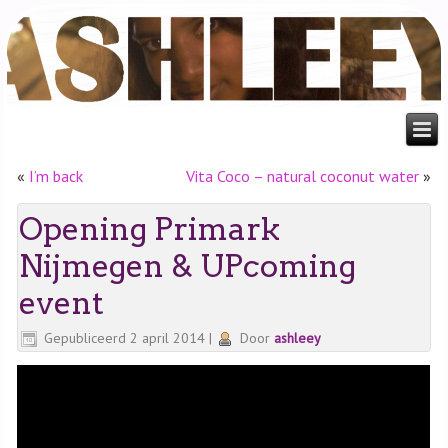
«
I’m back
Vita Coco – natural coconut water
»
Opening Primark
Nijmegen & UPcoming
event
Gepubliceerd
2 april 2014
|
Door
ashleey