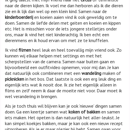
naar de dieren kijken. Ik voel me dan herboren als ik die dieren
zie en ik lijk dan wel op een klein kind. Samen naar de
kinderboerderij
en koeien aaien vind ik ook geweldig om te
doen. Samen de liefde delen met geiten en koeien en kippen
etc. Het is misschien voor de iets jongere stelletjes onder
ons, maar ik vind het niet kinderachtig. Ik ben echt een
dierenmens en ik houd ervan om met ze te knuffelen.
Ik vind
filmen
heel leuk en heel toevallig mijn vriend ook. Zo
kunnen wij elkaar helpen met settings en met het
scherpstellen van de camera. Samen naar buiten gaan en
bijvoorbeeld een outfitvideo opnemen, voor mij dan. Je kan
dat natuurlijk ook combineren met een
wandeling
maken of
picknicken
in het bos. Dat laatste is ook een erg leuk ding en
eigenlijk iets wat ik nooit doe. Ik zie het eigenlijk alleen in
films en zelf neem ik daar de moeite niet voor. Daar moet ik
wel verandering in brengen.
Als je toch thuis wil blijven kan je ook ‘nieuwe’ dingen samen
doen. Ga een keertje samen wat
koken of bakken
en samen
iets maken. Het opeten is dan natuurlijk het aller-leukst. Je
kan simpel koekjes bakken, maar je kan ook een nieuw recept
uitproberen. Als je er maar plezier bij hebt. Samen gaan voor