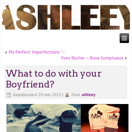
«
My Perfect Imperfections ♡
Yves Rocher – Rose Somptueux
»
What to do with your
Boyfriend?
Gepubliceerd
20 mei 2013
|
Door
ashleey