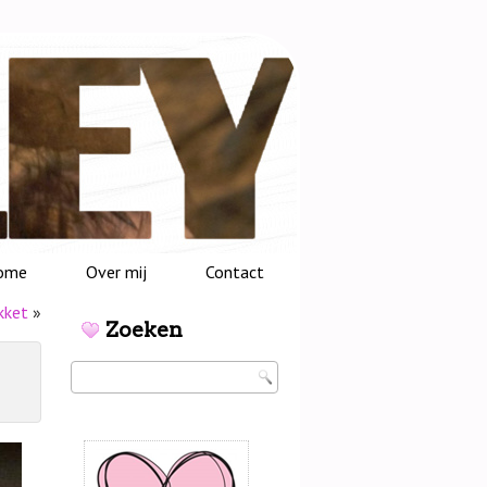
ome
Over mij
Contact
kket
»
Zoeken