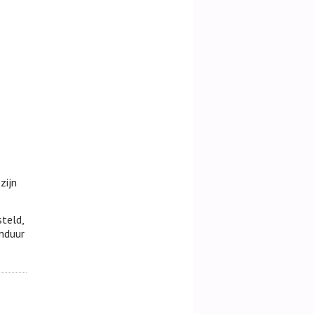
zijn
steld,
anduur