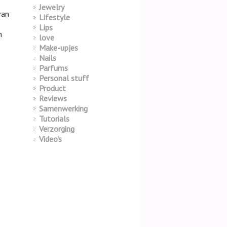
Jewelry
van
Lifestyle
Lips
n
love
Make-upjes
Nails
Parfums
Personal stuff
Product
Reviews
Samenwerking
Tutorials
Verzorging
Video's