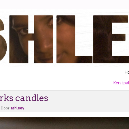
H
Kerstpa
rks candles
Door
ashleey