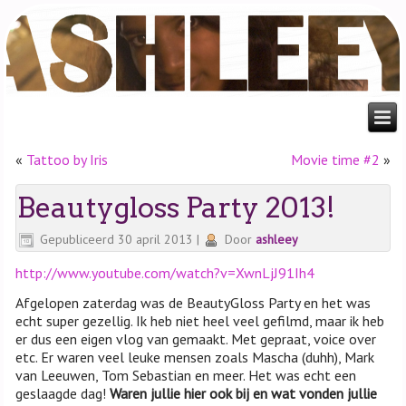
«
Tattoo by Iris
Movie time #2
»
Beautygloss Party 2013!
Gepubliceerd
30 april 2013
|
Door
ashleey
http://www.youtube.com/watch?v=XwnLjJ91Ih4
Afgelopen zaterdag was de BeautyGloss Party en het was
echt super gezellig. Ik heb niet heel veel gefilmd, maar ik heb
er dus een eigen vlog van gemaakt. Met gepraat, voice over
etc. Er waren veel leuke mensen zoals Mascha (duhh), Mark
van Leeuwen, Tom Sebastian en meer. Het was echt een
geslaagde dag!
Waren jullie hier ook bij en wat vonden jullie