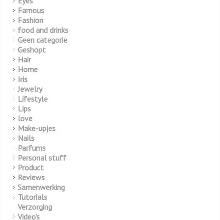
Eyes
Famous
Fashion
food and drinks
Geen categorie
Geshopt
Hair
Home
Iris
Jewelry
Lifestyle
Lips
love
Make-upjes
Nails
Parfums
Personal stuff
Product
Reviews
Samenwerking
Tutorials
Verzorging
Video's