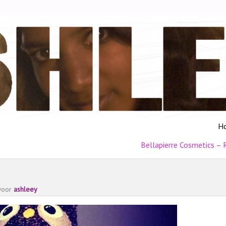
H
Bellapierre Cosmetics – 
Door
ashleey