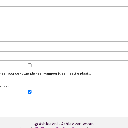
wser voor de volgende keer wanneer ik een reactie plaats.
ank you.
© Ashleey.nl - Ashley van Voorn