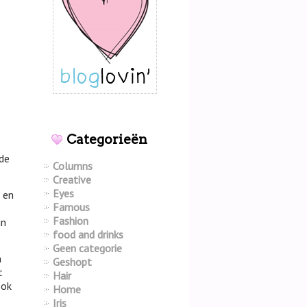
Categorieën
lde
Columns
Creative
Eyes
s en
Famous
Fashion
jn
food and drinks
Geen categorie
n
Geshopt
t
Hair
ook
Home
Iris