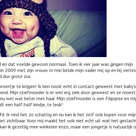
ind en dat voelde gewoon normaal. Toen ik vier jaar was gingen mijn
n 2009 met zijn vrouw. In mei belde mijn vader mij op en hij verte
d dus grote zus.
broertje te krijgen! Ik ben nooit echt in contact geweest met baby’
end. Mijn stiefmoeder is er wel erg ziek door geweest en ze moest
u wel wat beter met haar. Mijn stiefmoeder is een Filipijnse en mi
 een half half kindje, te leuk!
liefd. Ik vind het zo schattig en nu kan ik het zelf ook kopen voor mij
niet zichtbaar. Voor mij maakt het ook niet echt uit wat het geslach
 kan ik gezellig mee winkelen enzo, maar een jongetje is natuurlijk 