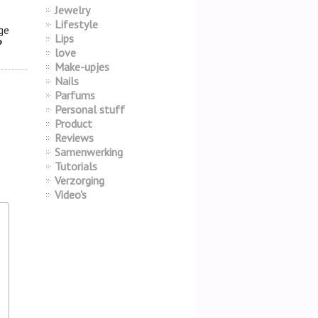
Jewelry
Lifestyle
ge
Lips
?
love
Make-upjes
Nails
Parfums
Personal stuff
Product
Reviews
Samenwerking
Tutorials
Verzorging
Video's