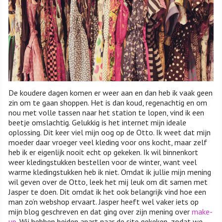
De koudere dagen komen er weer aan en dan heb ik vaak geen
zin om te gaan shoppen. Het is dan koud, regenachtig en om
nou met volle tassen naar het station te lopen, vind ik een
beetje omslachtig. Gelukkig is het internet mijn ideale
oplossing. Dit keer viel mijn oog op de Otto. Ik weet dat mijn
moeder daar vroeger veel kleding voor ons kocht, maar zelf
heb ik er eigenlijk nooit echt op gekeken. Ik wil binnenkort
weer kledingstukken bestellen voor de winter, want veel
warme kledingstukken heb ik niet. Omdat ik jullie mijn mening
wil geven over de Otto, leek het mij leuk om dit samen met
Jasper te doen. Dit omdat ik het ook belangrijk vind hoe een
man zo’n webshop ervaart. Jasper heeft wel vaker iets op
mijn blog geschreven en dat ging over zijn mening over
make-
up
. Wij hebben beiden apart naar de site gekeken, zodat we